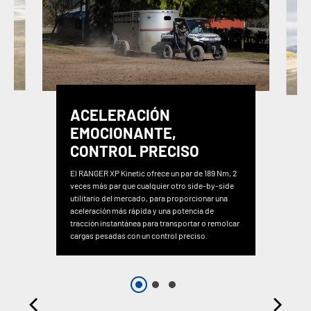
ACELERACIÓN
EMOCIONANTE,
CONTROL PRECISO
El RANGER XP Kinetic ofrece un par de 189 Nm, 2
veces más par que cualquier otro side-by-side
utilitario del mercado, para proporcionar una
aceleración más rápida y una potencia de
tracción instantánea para transportar o remolcar
cargas pesadas con un control preciso.