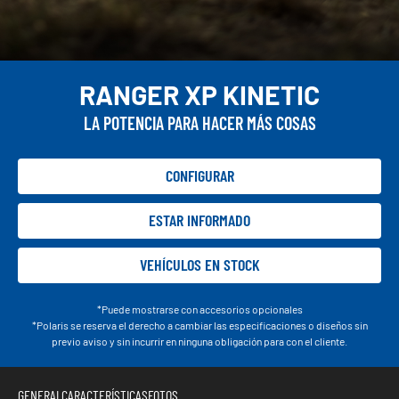
RANGER XP KINETIC
LA POTENCIA PARA HACER MÁS COSAS
CONFIGURAR
ESTAR INFORMADO
VEHÍCULOS EN STOCK
*Puede mostrarse con accesorios opcionales
*Polaris se reserva el derecho a cambiar las especificaciones o diseños sin
previo aviso y sin incurrir en ninguna obligación para con el cliente.
GENERAL
CARACTERÍSTICAS
FOTOS