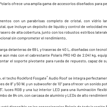
Polaris ofrece una amplia gama de accesorios diseñados para per
entos con un parabrisas completo de cristal, con vidrio l
stal, que incluye un depósito de líquido y control de velocidad m
rasero de alta cobertura, junto con los robustos estribos latera
pcional sin comprometer el rendimiento.
carga delanteras de 69 L y traseras de 40 L, diseñadas con tecno
rse aún más con el cabrestante Polaris PRO HD de 2.041 kg, equ
ntar el soporte pivotante para rueda de repuesto, capaz de s
®
o, el techo Rockford Fosgate
Audio Roof se integra perfectame
s de 8” y 50 W, y un subwoofer de 10” para ofrecer un sonido pote
, luces RGB y una luz interior LED para una iluminación flexib
bo de 84 cm, con carcasa de aluminio y LEDs de alto rendimiento
 está disponible en los concesionarios Polaris de toda la región