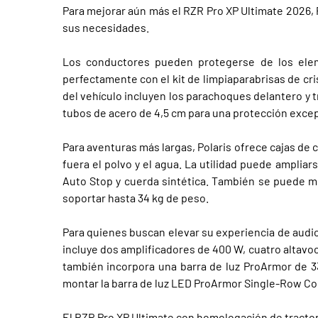
Para mejorar aún más el RZR Pro XP Ultimate 2026, 
sus necesidades.
Los conductores pueden protegerse de los elem
perfectamente con el kit de limpiaparabrisas de cri
del vehículo incluyen los parachoques delantero y t
tubos de acero de 4,5 cm para una protección exce
Para aventuras más largas, Polaris ofrece cajas de 
fuera el polvo y el agua. La utilidad puede amplia
Auto Stop y cuerda sintética. También se puede mo
soportar hasta 34 kg de peso.
Para quienes buscan elevar su experiencia de audi
incluye dos amplificadores de 400 W, cuatro altavoce
también incorpora una barra de luz ProArmor de 33”
montar la barra de luz LED ProArmor Single-Row Com
El RZR Pro XP Ultimate con homologación de tractor