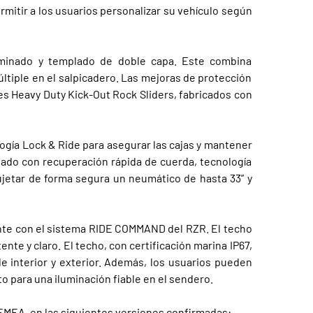
mitir a los usuarios personalizar su vehículo según
aminado y templado de doble capa. Este combina
últiple en el salpicadero. Las mejoras de protección
les Heavy Duty Kick-Out Rock Sliders, fabricados con
logía Lock & Ride para asegurar las cajas y mantener
ipado con recuperación rápida de cuerda, tecnología
ujetar de forma segura un neumático de hasta 33” y
nte con el sistema RIDE COMMAND del RZR. El techo
nte y claro. El techo, con certificación marina IP67,
le interior y exterior. Además, los usuarios pueden
 para una iluminación fiable en el sendero.
 EMEA, en las siguientes versiones confirmadas: