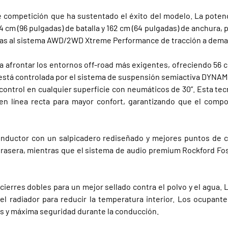
e competición que ha sustentado el éxito del modelo. La poten
 244 cm (96 pulgadas) de batalla y 162 cm (64 pulgadas) de anchur
cias al sistema AWD/2WD Xtreme Performance de tracción a dema
 afrontar los entornos off-road más exigentes, ofreciendo 56 cm
 está controlada por el sistema de suspensión semiactiva DYNAMI
control en cualquier superficie con neumáticos de 30”. Esta te
a en línea recta para mayor confort, garantizando que el com
conductor con un salpicadero rediseñado y mejores puntos de 
rasera, mientras que el sistema de audio premium Rockford Fos
ierres dobles para un mejor sellado contra el polvo y el agua. L
del radiador para reducir la temperatura interior. Los ocupan
os y máxima seguridad durante la conducción.