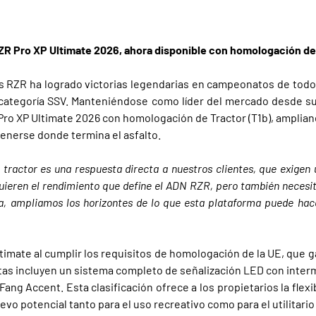
ZR Pro XP Ultimate 2026, ahora disponible con homologación de 
is RZR ha logrado victorias legendarias en campeonatos de todo 
a categoría SSV. Manteniéndose como líder del mercado desde su 
 Pro XP Ultimate 2026 con homologación de Tractor (T1b), amplian
enerse donde termina el asfalto.
tractor es una respuesta directa a nuestros clientes, que exige
uieren el rendimiento que define el ADN RZR, pero también necesita
era, ampliamos los horizontes de lo que esta plataforma puede ha
timate al cumplir los requisitos de homologación de la UE, que g
as incluyen un sistema completo de señalización LED con interm
Fang Accent. Esta clasificación ofrece a los propietarios la fle
o potencial tanto para el uso recreativo como para el utilitario 